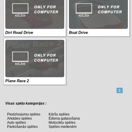
Dirt Road Drive
Boat Drive
Plane Race 2
1
Visas spēļu kategorijas :
Piedzīvojumu spēles
Kāršu spēles
Arkādes spēles
Ēdiena gatavošana
Auto spēles
Motociklu spēles
Parkošanās spēles
Spēles meitenēm