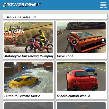
Sacīkšu spēles 3d
Motorcycle Dirt Racing Multiplayer
Drive Zone
Burnout Extreme Drift 2
M-acceleration WebGL