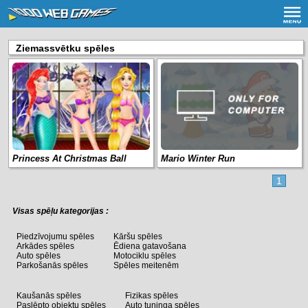
Ziemassvētku spēles
Princess At Christmas Ball
Mario Winter Run
1
Visas spēļu kategorijas :
Piedzīvojumu spēles
Kāršu spēles
Arkādes spēles
Ēdiena gatavošana
Auto spēles
Motociklu spēles
Parkošanās spēles
Spēles meitenēm
Kaušanās spēles
Fizikas spēles
Paslēpto objektu spēles
Auto tuninga spēles