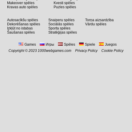
Makeover spēles
Kvesti spēles
Kravas auto spēles
Puzles spēles
Autosacīkšu spēles
Snaiperu spēles
Torņa aizsardzība
Dekorēšanas spēles
Sociālās spēles
Vārdu spēles
Izkļūt no istabas
Sporta spēles
Šaušanas spēles
Stratēģijas spēles
Games
Игры
Spēles
Spiele
Juegos
Copyright © 2023 1000webgames.com
Privacy Policy
Cookie Policy