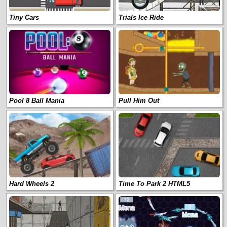
Tiny Cars
Trials Ice Ride
Pool 8 Ball Mania
Pull Him Out
Hard Wheels 2
Time To Park 2 HTML5