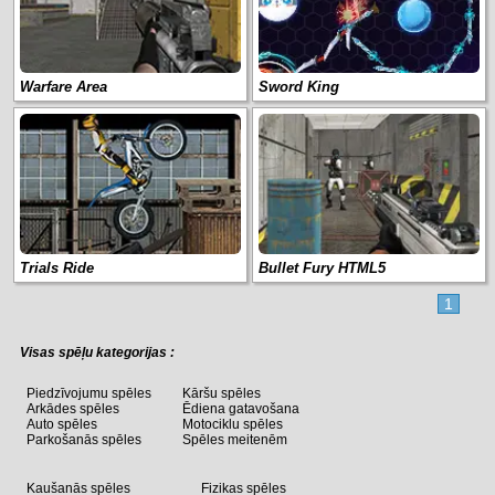
Warfare Area
Sword King
Trials Ride
Bullet Fury HTML5
1
Visas spēļu kategorijas :
Piedzīvojumu spēles
Kāršu spēles
Arkādes spēles
Ēdiena gatavošana
Auto spēles
Motociklu spēles
Parkošanās spēles
Spēles meitenēm
Kaušanās spēles
Fizikas spēles