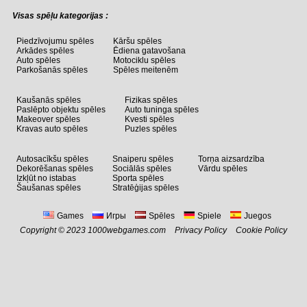
Visas spēļu kategorijas :
Piedzīvojumu spēles
Kāršu spēles
Arkādes spēles
Ēdiena gatavošana
Auto spēles
Motociklu spēles
Parkošanās spēles
Spēles meitenēm
Kaušanās spēles
Fizikas spēles
Paslēpto objektu spēles
Auto tuninga spēles
Makeover spēles
Kvesti spēles
Kravas auto spēles
Puzles spēles
Autosacīkšu spēles
Snaiperu spēles
Torņa aizsardzība
Dekorēšanas spēles
Sociālās spēles
Vārdu spēles
Izkļūt no istabas
Sporta spēles
Šaušanas spēles
Stratēģijas spēles
Games
Игры
Spēles
Spiele
Juegos
Copyright © 2023 1000webgames.com
Privacy Policy
Cookie Policy